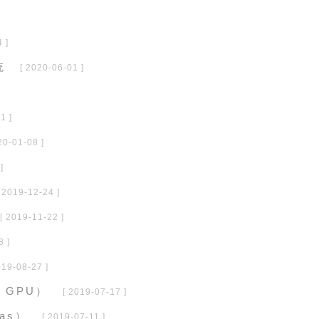
 ]
统
[ 2020-06-01 ]
1 ]
20-01-08 ]
]
[ 2019-12-24 ]
[ 2019-11-22 ]
8 ]
019-08-27 ]
+ GPU）
[ 2019-07-17 ]
ras）
[ 2019-07-11 ]