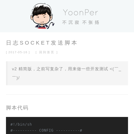
日志SOCKET发送脚本
[ 2017-05-16 ]
[ 回到首页 ]
v2 精简版，之前写复杂了，用来做一些开发测试 <(￣_
￣)/
脚本代码
#!/bin/sh
#---------- CONFIG ----------#