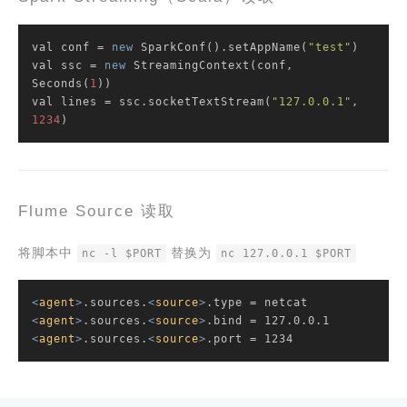
val conf = 
new
 SparkConf().setAppName(
"test"
)

val ssc = 
new
 StreamingContext(conf, 
Seconds(
1
))

val lines = ssc.socketTextStream(
"127.0.0.1"
, 
1234
)
Flume Source 读取
将脚本中
替换为
nc -l $PORT
nc 127.0.0.1 $PORT
<
agent
>
.sources.
<
source
>
<
agent
>
.sources.
<
source
>
<
agent
>
.sources.
<
source
>
.port = 1234