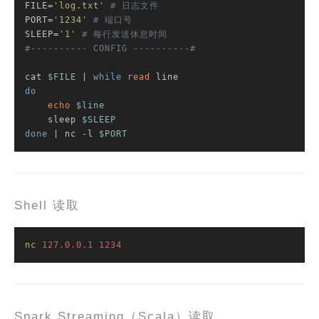
FILE=
'log.txt'
# 日志文件
PORT=
'1234'
# 端口号
SLEEP=
'1'
# 每行发送休息时间
#---------- CONFIG ----------#
cat 
$FILE
 | 
while
read
do
echo
$line
    sleep 
$SLEEP
done
 | nc -l 
$PORT
Shell 读取
nc
127.0
.0
.1
1234
Spark Streaming（Scala）读取