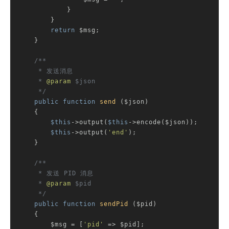
            }

        }

return
 $msg;

    }

/**

     * 发送消息

     * 
@param
 $json

     */
public
function
send
($json)
{

$this
->output(
$this
->encode($json));

$this
->output(
'end'
);

    }

/**

     * 发送 PID 消息

     * 
@param
 $pid

     */
public
function
sendPid
($pid)
{

        $msg = [
'pid'
 => $pid];
