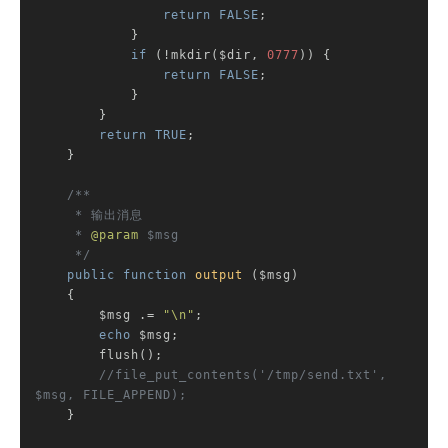
return
FALSE
;

            }

if
 (!mkdir($dir, 
0777
)) {

return
FALSE
;

            }

        }

return
TRUE
;

    }

/**

     * 输出消息

     * 
@param
 $msg

     */
public
function
output
($msg)
{

        $msg .= 
"\n"
;

echo
 $msg;

        flush();

//file_put_contents('/tmp/send.txt', 
$msg, FILE_APPEND);
    }
