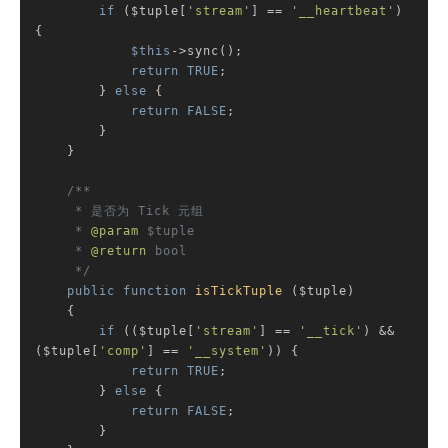
if
 ($tuple[
'stream'
] == 
'__heartbeat'
) 
{

$this
->sync();

return
TRUE
;

        } 
else
 {

return
FALSE
;

        }

    }

/**

     * 是否为 Tick 元组

     * 
@param
 $tuple

     * 
@return
 bool

     */
public
function
isTickTuple
($tuple)
{

if
 (($tuple[
'stream'
] == 
'__tick'
) && 
($tuple[
'comp'
] == 
'__system'
)) {

return
TRUE
;

        } 
else
 {

return
FALSE
;

        }
