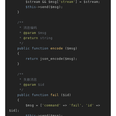
        $stream && $msg[
'stream'
] = $stream;

$this
->send($msg);

    }

/**

     * 消息编码

     * 
@param
 $msg

     * 
@return
 string

     */
public
function
encode
($msg)
{

return
 json_encode($msg);

    }

/**

     * 失败消息

     * 
@param
 $id

     */
public
function
fail
($id)
{

        $msg = [
'command'
 => 
'fail'
, 
'id'
 => 
$id];

$this
->send($msg);
