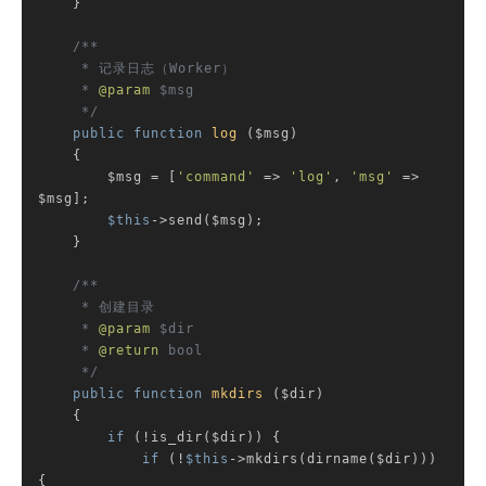
    }

/**

     * 记录日志（Worker）

     * 
@param
 $msg

     */
public
function
log
($msg)
{

        $msg = [
'command'
 => 
'log'
, 
'msg'
 => 
$msg];

$this
->send($msg);

    }

/**

     * 创建目录

     * 
@param
 $dir

     * 
@return
 bool

     */
public
function
mkdirs
($dir)
{

if
 (!is_dir($dir)) {

if
 (!
$this
->mkdirs(dirname($dir))) 
{
