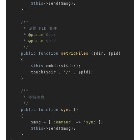
$this
->send($msg);

    }

/**

     * 设置 PID 文件

     * 
@param
 $dir

     * 
@param
 $pid

     */
public
function
setPidFiles
($dir, $pid)
{

$this
->mkdirs($dir);

        touch($dir . 
'/'
 . $pid);

    }

/**

     * 等待消息

     */
public
function
sync
()
{

        $msg = [
'command'
 => 
'sync'
];

$this
->send($msg);

    }
