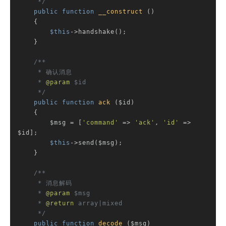
     */
public
function
__construct
()
{

$this
->handshake();

    }

/**

     * 确认消息

     * 
@param
 $id

     */
public
function
ack
($id)
{

        $msg = [
'command'
 => 
'ack'
, 
'id'
 => 
$id];

$this
->send($msg);

    }

/**

     * 消息解码

     * 
@param
 $msg

     * 
@return
 array|mixed

     */
public
function
decode
($msg)