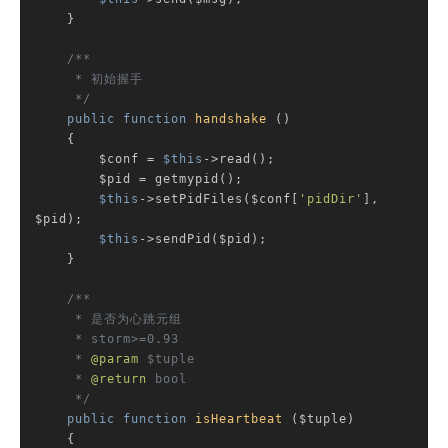
    }

/**

     * 初始握手

     */
public
function
handshake
()
{

        $conf = 
$this
->read();

        $pid = getmypid();

$this
->setPidFiles($conf[
'pidDir'
], 
$pid);

$this
->sendPid($pid);

    }

/**

     * 是否为心跳元组

     * storm>=0.93

     * 
@param
 $tuple

     * 
@return
 bool

     */
public
function
isHeartbeat
($tuple)
{
