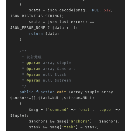
{

        $data = json_decode($msg, 
TRUE
, 
512
, 
JSON_BIGINT_AS_STRING);

        $data = json_last_error() == 
JSON_ERROR_NONE ? $data : [];

return
 $data;

    }

/**

     * 发射元组

     * 
@param
 array $tuple

     * 
@param
 array $anchors

     * 
@param
 null $task

     * 
@param
 null $stream

     */
public
function
emit
(array $tuple,array 
$anchors=[],$task=NULL,$stream=NULL)
{

        $msg = [
'command'
 => 
'emit'
, 
'tuple'
 => 
$tuple];

        $anchors && $msg[
'anchors'
] = $anchors;

        $task && $msg[
'task'
] = $task;
