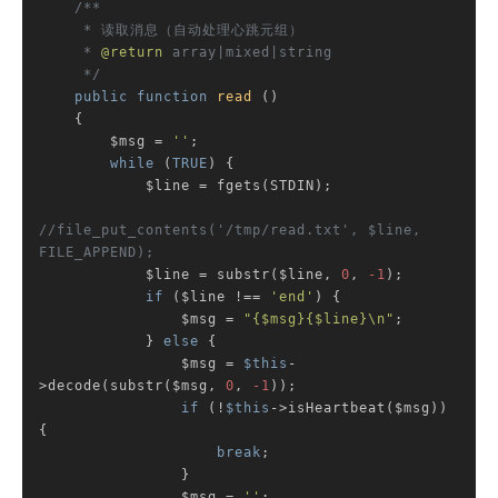
/**

     * 读取消息（自动处理心跳元组）

     * 
@return
 array|mixed|string

     */
public
function
read
()
{

        $msg = 
''
;

while
 (
TRUE
) {

            $line = fgets(STDIN);

//file_put_contents('/tmp/read.txt', $line, 
FILE_APPEND);
            $line = substr($line, 
0
, 
-1
);

if
 ($line !== 
'end'
) {

                $msg = 
"{$msg}{$line}\n"
;

            } 
else
 {

                $msg = 
$this
-
>decode(substr($msg, 
0
, 
-1
));

if
 (!
$this
->isHeartbeat($msg)) 
{

break
;

                }

                $msg = 
''
;
