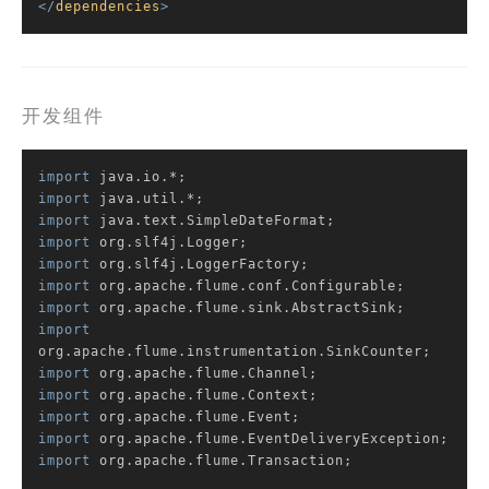
</
dependencies
>
开发组件
import
import
import
import
import
import
import
import
import
import
import
import
import
 org.apache.flume.Transaction;
