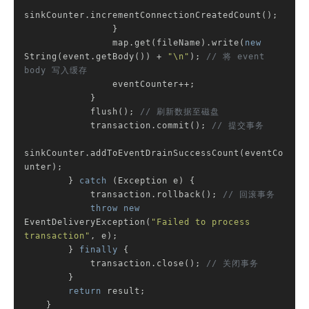
sinkCounter.incrementConnectionCreatedCount();

                }

                map.get(fileName).write(
new
String(event.getBody()) + 
"\n"
); 
// 将 event 
body 写入缓存
                eventCounter++;

            }

            flush(); 
// 刷新数据至磁盘
            transaction.commit(); 
// 提交事务
sinkCounter.addToEventDrainSuccessCount(eventCo
unter);

        } 
catch
 (Exception e) {

            transaction.rollback(); 
// 回滚事务
throw
new
EventDeliveryException(
"Failed to process 
transaction"
, e);

        } 
finally
 {

            transaction.close(); 
// 关闭事务
        }

return
 result;

    }
