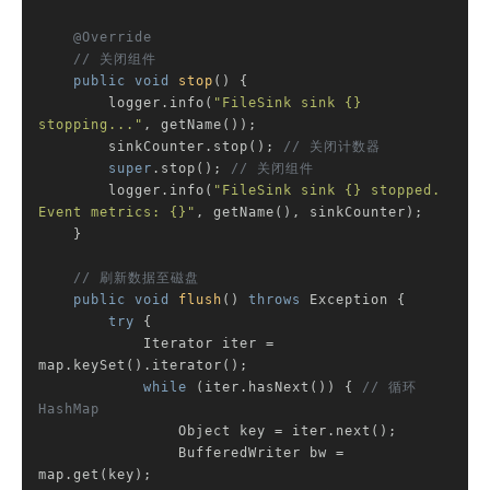
@Override
// 关闭组件
public
void
stop
()
{

        logger.info(
"FileSink sink {} 
stopping..."
, getName());

        sinkCounter.stop(); 
// 关闭计数器
super
.stop(); 
// 关闭组件
        logger.info(
"FileSink sink {} stopped. 
Event metrics: {}"
, getName(), sinkCounter);

    }

// 刷新数据至磁盘
public
void
flush
()
throws
 Exception 
{

try
 {

            Iterator iter = 
map.keySet().iterator();

while
 (iter.hasNext()) { 
// 循环 
HashMap
                Object key = iter.next();

                BufferedWriter bw = 
map.get(key);
