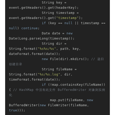
                String key = 
event.getHeaders().get(headerKey);

                String timestamp = 
event.getHeaders().get(
"timestamp"
);

if
 (key == 
null
 || timestamp == 
null
) 
continue
;

                Date date = 
new
Date(Long.parseLong(timestamp));

                String dir = 
String.format(
"%s%s/%s"
, path, key, 
dateFormat.format(date));

new
 File(dir).mkdirs(); 
// 递归
创建目录
                String fileName = 
String.format(
"%s/%s.log"
, dir, 
timeFormat.format(date));

if
 (!map.containsKey(fileName)) 
{ 
// HashMap 中没有此文件 BufferedWriter 对象则实例
化
                    map.put(fileName, 
new
BufferedWriter(
new
 FileWriter(fileName, 
true
)));
