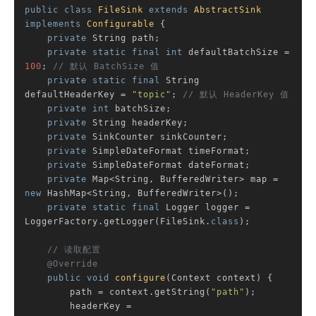
public
class
FileSink
extends
AbstractSink
implements
Configurable
{

private
 String path;

private
static
final
int
 defaultBatchSize = 
100
; 
// 默认 BatchSize 值
private
static
final
 String 
defaultHeaderKey = 
"topic"
; 
// 默认 HeaderKey 值
private
int
 batchSize;

private
 String headerKey;

private
 SinkCounter sinkCounter;

private
 SimpleDateFormat timeFormat;

private
 SimpleDateFormat dateFormat;

private
 Map<String, BufferedWriter> map = 
new
 HashMap<String, BufferedWriter>();

private
static
final
 Logger logger = 
LoggerFactory.getLogger(FileSink
.
class
)
;

// 读取配置
@Override
public
void
configure
(Context context)
{

        path = context.getString(
"path"
);

        headerKey = 