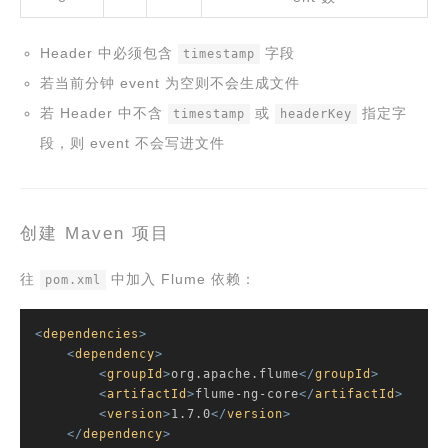
Header 中必须包含
字段
timestamp
若当前分钟 event 为空则不会生成文件
若 Header 中不含
或
指定字
timestamp
headerKey
段，则 event 不会写进文件
创建 Maven 项目
往
中加入 Flume 依赖：
pom.xml
<
dependencies
>
<
dependency
>
<
groupId
>
org.apache.flume
</
groupId
>
<
artifactId
>
flume-ng-core
</
artifactId
>
<
version
>
1.7.0
</
version
>
</
dependency
>