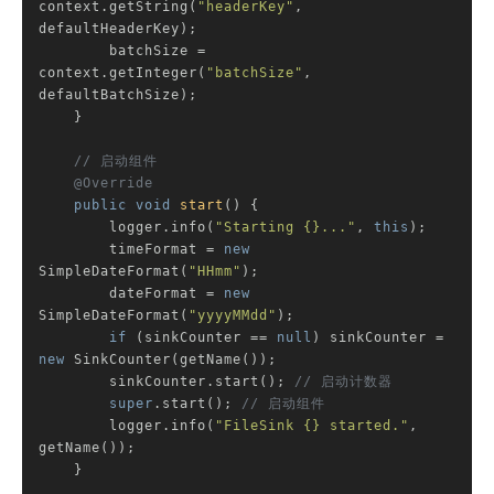
context.getString(
"headerKey"
, 
defaultHeaderKey);

        batchSize = 
context.getInteger(
"batchSize"
, 
defaultBatchSize);

    }

// 启动组件
@Override
public
void
start
()
{

        logger.info(
"Starting {}..."
, 
this
);

        timeFormat = 
new
SimpleDateFormat(
"HHmm"
);

        dateFormat = 
new
SimpleDateFormat(
"yyyyMMdd"
);

if
 (sinkCounter == 
null
) sinkCounter = 
new
 SinkCounter(getName());

        sinkCounter.start(); 
// 启动计数器
super
.start(); 
// 启动组件
        logger.info(
"FileSink {} started."
, 
getName());

    }
