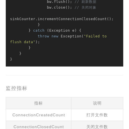
                bw.flush(); 
// 刷新数据
                bw.close(); 
// 关闭对象
sinkCounter.incrementConnectionClosedCount();

            }

        } 
catch
 (Exception e) {

throw
new
 Exception(
"Failed to 
flush data"
);

        }

    }

}
监控指标
指标
说明
ConnectionCreatedCount
打开文件数
ConnectionClosedCount
关闭文件数