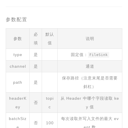
参数配置
必
默认
参数
说明
填
值
type
是
固定值：
FileSink
channel
是
通道
保存路径（注意末尾是否需要
path
是
斜杠）
headerK
topi
从 Header 中哪个字段读取 ke
否
ey
c
y 值
batchSiz
每次读取并写入文件的最大 ev
否
100
e
ent 数