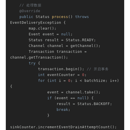
// 处理数据
@Override
public
 Status 
process
()
throws
EventDeliveryException 
{

        map.clear();

        Event event = 
null
;

        Status result = Status.READY;

        Channel channel = getChannel();

        Transaction transaction = 
channel.getTransaction();

try
 {

            transaction.begin(); 
// 开启事务
int
 eventCounter = 
0
;

for
 (
int
 i = 
0
; i < batchSize; i++) 
{

                event = channel.take();

if
 (event == 
null
) {

                    result = Status.BACKOFF;

break
;

                }

sinkCounter.incrementEventDrainAttemptCount();
