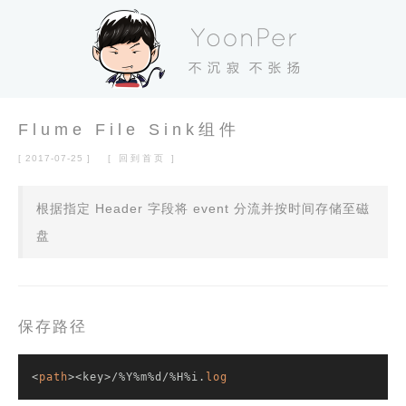
Flume File Sink组件
[ 2017-07-25 ]
[ 回到首页 ]
根据指定 Header 字段将 event 分流并按时间存储至磁
盘
保存路径
<
path
><key>/%Y%m%d/%H%i.
log