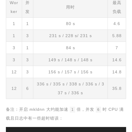
Wor
并
最高
用时
ker
发
负载
1
1
80 s
4.6
1
3
231 s / 228 s/ 231 s
5.88
3
1
84 s
7
3
3
149 s / 148 s / 148 s
14.6
12
3
156 s / 157 s / 156 s
14.8
336 s / 335 s / 338 s / 336 s / 3
12
6
35.8
37 s / 336 s
备注：开启 mkldnn 大约能加速
倍，并发
时 CPU 满
1
6
载且日志中有一些超时错误：