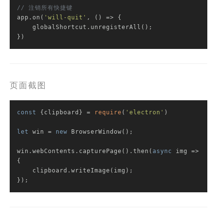
// 注销所有快捷键
app.on(
'will-quit'
, 
()
 =>
 {

    globalShortcut.unregisterAll();

})
页面截图
const
 {clipboard} = 
require
(
'electron'
)

let
 win = 
new
 BrowserWindow();

win.webContents.capturePage().then(
async
 img => 
{

    clipboard.writeImage(img);

});