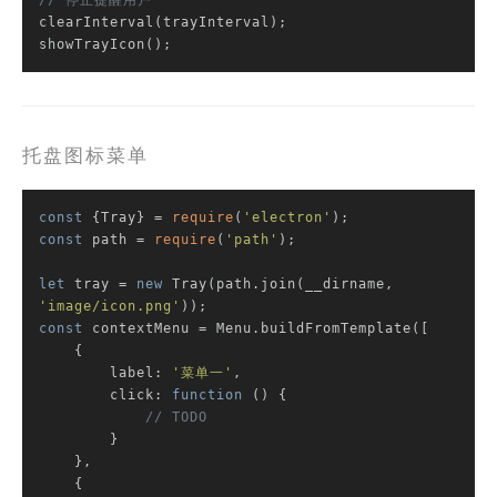
// 停止提醒用户
clearInterval(trayInterval);

showTrayIcon();
托盘图标菜单
const
 {Tray} = 
require
(
'electron'
const
 path = 
require
(
'path'
);

let
 tray = 
new
 Tray(path.join(__dirname, 
'image/icon.png'
const
 contextMenu = Menu.buildFromTemplate([

    {

label
: 
'菜单一'
,

click
: 
function
 (
) 
{

// TODO
        }

    },

    {
