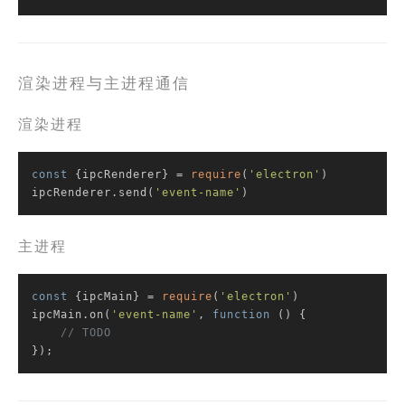
渲染进程与主进程通信
渲染进程
const
 {ipcRenderer} = 
require
(
'electron'
)

ipcRenderer.send(
'event-name'
)
主进程
const
 {ipcMain} = 
require
(
'electron'
)

ipcMain.on(
'event-name'
, 
function
 (
) 
{

// TODO
});