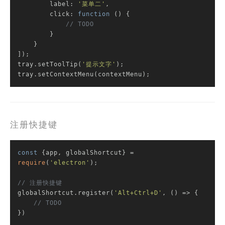
label
: 
'菜单二'
,

click
: 
function
 (
) 
{

// TODO
        }

    }

]);

tray.setToolTip(
'提示文字'
);

tray.setContextMenu(contextMenu);
注册快捷键
const
 {app, globalShortcut} = 
require
(
'electron'
);

// 注册快捷键
globalShortcut.register(
'Alt+Ctrl+D'
, 
()
 =>
 {

// TODO
})
