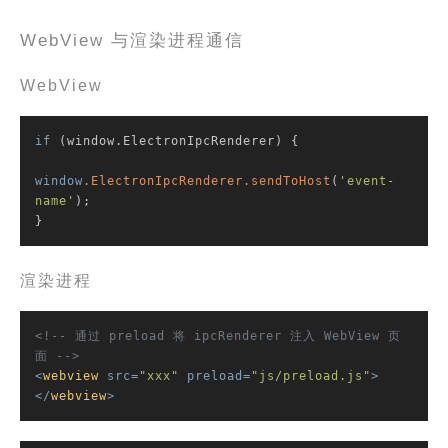
WebView 与渲染进程通信
WebView
if
 (window.ElectronIpcRenderer) {

window
.ElectronIpcRenderer
.sendToHost
(
'event-
name'
);

}
渲染进程
<!-- 通过 preload 将 ipcRenderer 注入 WebView 页
面 -->
<
webview
src
=
"xxx"
preload
=
"js/preload.js"
>
</
webview
>