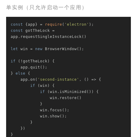
单实例（只允许启动一个应用）
const
 {app} = 
require
(
'electron'
const
 gotTheLock = 
app.requestSingleInstanceLock()

let
 win = 
new
 BrowserWindow();

if
 (!gotTheLock) {

    app.quit();

} 
else
 {

    app.on(
'second-instance'
, 
()
 =>
 {

if
 (win) {

if
 (win.isMinimized()) {

                win.restore()

            }

            win.focus();

            win.show();

        }

    })

}