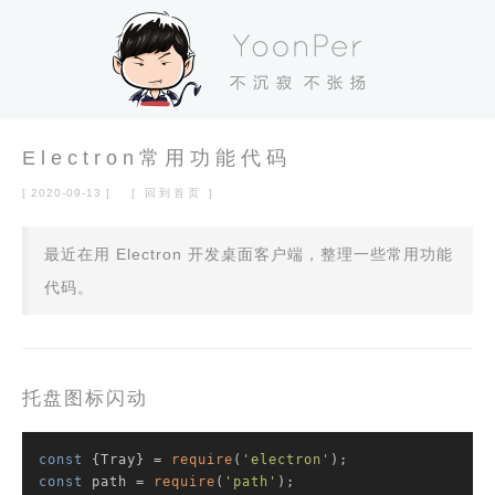
Electron常用功能代码
[ 2020-09-13 ]
[ 回到首页 ]
最近在用 Electron 开发桌面客户端，整理一些常用功能
代码。
托盘图标闪动
const
 {Tray} = 
require
(
'electron'
const
 path = 
require
(
'path'
);
