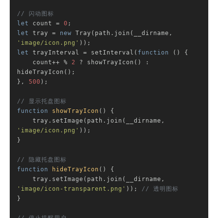
// 闪动图标
let
 count = 
0
let
 tray = 
new
 Tray(path.join(__dirname, 
'image/icon.png'
let
 trayInterval = setInterval(
function
 (
) 
{

    count++ % 
2
 ? showTrayIcon() : 
hideTrayIcon();

}, 
500
);

// 显示托盘图标
function
showTrayIcon
(
) 
{

    tray.setImage(path.join(__dirname, 
'image/icon.png'
));

}

// 隐藏托盘图标
function
hideTrayIcon
(
) 
{

    tray.setImage(path.join(__dirname, 
'image/icon-transparent.png'
)); 
// 透明图标
}
