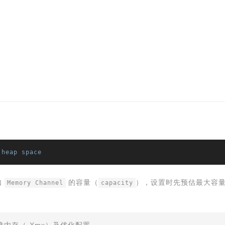
heap
space
如
的容量（
），设置时先预估最大容量使
Memory Channel
capacity