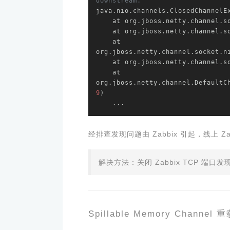
downstream.
java.nio.channels.ClosedChannelEx
    at org.jboss.netty.channe
    at org.jboss.netty.channe
    at 
org.jboss.netty.channel.socket.n
    at org.jboss.netty.channe
    at 
org.jboss.netty.channel.DefaultC
9
)

    ...
经排查发现问题由 Zabbix 引起，线上 
解决方法：关闭 Zabbix TCP 端口发
Spillable Memory Channe