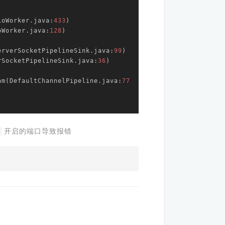
ioWorker.java:
433
)

oWorker.java:
128
)

erverSocketPipelineSink.java:
99
)

erSocketPipelineSink.java:
36
)

am(DefaultChannelPipeline.java:
77
开启的端口导致报错