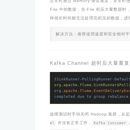
正常时通过 Memory 保证速度，异常时使用
File 中的数据，当 File 积压大量数据时，处
样很长时间都无法处理完积压的数据，进
解决方法：推荐使用速度和安全相对平衡的 K
Kafka Channel 超时后大量重
(
SinkRunner-PollingRunner-Defaul
org.apache.flume.SinkRunner$Poll
org
.apache
.flume
.EventDeliveryEx
completed
due
to
group
rebalance
故障测试时手动关闭 Hadoop 集群，
并没有正常工作，
el
Kafka Consumer