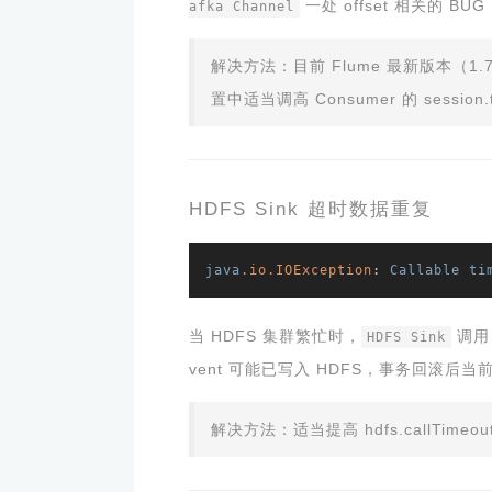
一处 offset 相关的 
afka Channel
解决方法：目前 Flume 最新版本（1.
置中适当调高 Consumer 的 session
HDFS Sink 超时数据重复
java
.io
.IOException
: 
Callable
ti
当 HDFS 集群繁忙时，
调用 
HDFS Sink
vent 可能已写入 HDFS，事务回滚后当
解决方法：适当提高 hdfs.callTimeo