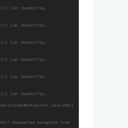
1)] [id: 0xe031771a, 
1)] [id: 0xe031771a, 
1)] [id: 0xe031771a, 
1)] [id: 0xe031771a, 
1)] [id: 0xe031771a, 
1)] [id: 0xe031771a, 
nelClosed(NettyServer.java:209)] 
01)] Unexpected exception from 