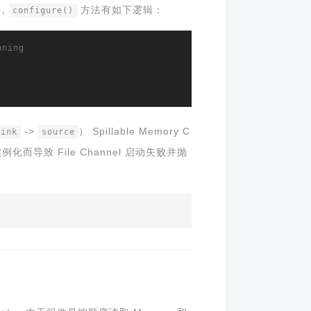
，
方法有如下逻辑：
configure()
nning
->
） Spillable Memory C
sink
source
实例化而导致 File Channel 启动失败并抛