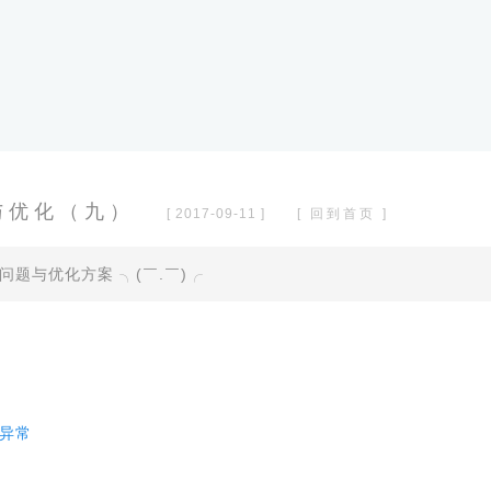
与优化（九）
[ 2017-09-11 ]
[ 回到首页 ]
题与优化方案 ╮(￣.￣)╭
配置异常