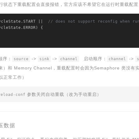
行状态下重载配置会直接报错，官方应该不希望它在运行时重载配置
ycleState.START ||  
// does not support reconfig when ru
顺序：
->
->
启动顺序：
->
source
sink
channel
channel
承而来）和 Memory Channel，重载配置时会因为Semaphore 类没有
以正常工作）
参数关闭自动重载（改为手动重启）
reload-conf
 积压数据