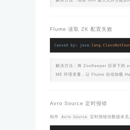
解决方法：增加 Jvm 最大允许分配的
Flume 读取 ZK 配置失败
Caused
by
: 
java
.lang
.ClassNotFou
解决方法：将 ZooKeeper 目录下的 zo
ME 环境变量，让 Flume 自动加载 Ha
Avro Source 定时报错
组件
定时报错但数据未见
Avro Source