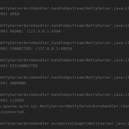
- 
NettyServerAvroHandler.handleUpstream(NettyServer.java:17
399] OPEN
NettyServerAvroHandler.handleUpstream(NettyServer.java:17
399] BOUND: /127.0.0.1:4399
NettyServerAvroHandler.handleUpstream(NettyServer.java:17
399] CONNECTED: /127.0.0.1:48656
NettyServerAvroHandler.handleUpstream(NettyServer.java:17
399] DISCONNECTED
NettyServerAvroHandler.handleUpstream(NettyServer.java:17
399] UNBOUND
NettyServerAvroHandler.handleUpstream(NettyServer.java:17
399] CLOSED
g.apache.avro.ipc.NettyServer$NettyServerAvroHandler.chan
isconnected.
NettyServerAvroHandler.exceptionCaught(NettyServer.java:2