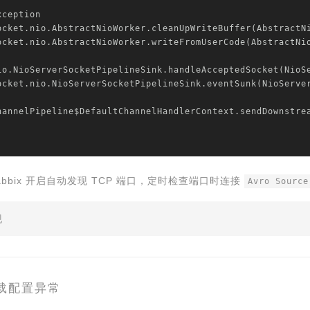
ception

l.socket.nio.AbstractNioWorker.cleanUpWriteBuffer(AbstractN
l.socket.nio.AbstractNioWorker.writeFromUserCode(AbstractNi
io.NioServerSocketPipelineSink.handleAcceptedSocket(NioS
l.socket.nio.NioServerSocketPipelineSink.eventSunk(NioServ
hannelPipeline$DefaultChannelHandlerContext.sendDownstre
Zabbix 开启自动发现 TCP 端口，定时检查端口时连接
Avro Source
现
l 重载配置异常