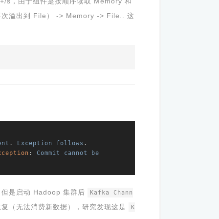
+/s，由于组件是按顺序读取 Memory 和
File） -> Memory -> File.. 这
ent
. 
Exception
follows
xception
: 
Commit
cannot
be
是启动 Hadoop 集群后
Kafka Chann
重复（无法消费新数据），研究发现这是
K