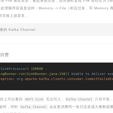
 File 保证安全，看起来很完美，但压测时发现 File 吞吐仅为 2M
理顺序应该是这样：Memory -> File（积压过多，写 Memory 再次溢出到 
而导致上游异常。
afka Channel
复消费
tSinkProcessor
) 
[ERROR - 
ingRunner.run(SinkRunner.java:158)]
Unable
to
deliver
ev
ception
: 
org
.apache
.kafka
.clients
.consumer
.CommitFailedE
从监控上可以看到
无法写入，
只存不取，但
HDFS Sink
Kafka Channel
超时，同时
会反复消费同一批日志造成大量数据
Kafka Channel