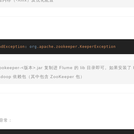
堆内存（-Xmx）及优化配置
ndException
: 
org
.apache
.zookeeper
.KeeperException
okeeper-<版本>.jar 复制进 Flume 的 lib 目录即可。如果安装
doop 依赖包（其中包含 ZooKeeper 包）
异常：