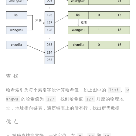
查 找
哈希索引为每个索引字段计算哈希值，如上图中的
、
lisi
w
的哈希值为
，找到哈希值
对应的物理地
angwu
127
127
址，地址指向链表，遍历链表上的所有行，找出所需数据
优 点
精确查找非常快，一次定位，如
、
和
=
<>
in