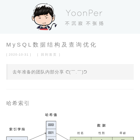
MySQL数据结构及查询优化
[ 2020-10-31 ]
[ 回到首页 ]
去年准备的团队内部分享 ᕦ(￣.￣)ᕤ
哈希索引