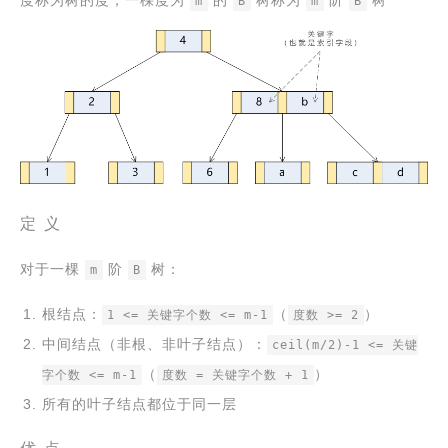
度称为树的度，一棵度为
的
树称为
阶
树
m
B
m
B
定 义
对于一棵
阶
树：
m
B
根结点：
（
）
1 <= 关键字个数 <= m-1
度数 >= 2
中间结点（非根、非叶子结点）：
ceil(m/2)-1 <= 关键
（
）
字个数 <= m-1
度数 = 关键字个数 + 1
所有的叶子结点都位于同一层