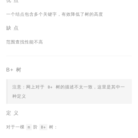
优 点
一个结点包含多个关键字，有效降低了树的高度
缺 点
范围查找性能不高
B+ 树
注意：网上对于
树的描述不太一致，这里是其中一
B+
种定义
定 义
对于一棵
阶
树：
m
B+