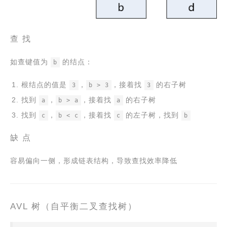
查 找
如查键值为
的结点：
b
根结点的值是
，
，接着找
的右子树
3
b > 3
3
找到
，
，接着找
的右子树
a
b > a
a
找到
，
，接着找
的左子树，找到
c
b < c
c
b
缺 点
容易偏向一侧，形成链表结构，导致查找效率降低
AVL 树（自平衡二叉查找树）