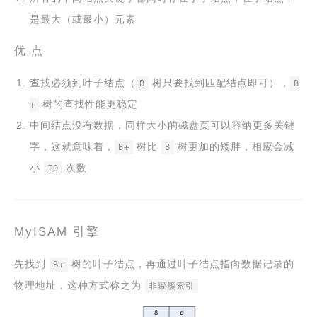
是最大（或最小）元素
优 点
查找必须到叶子结点（
树只要找到匹配结点即可），
B
B
树的查找性能更稳定
+
中间结点没有数据，同样大小的磁盘页可以容纳更多关键
字，这就意味着，
树比
树更加的矮胖，相应会减
B+
B
小
次数
IO
MyISAM 引擎
先找到
树的叶子结点，再通过叶子结点指向数据记录的
B+
物理地址，这种方式称之为
非聚簇索引