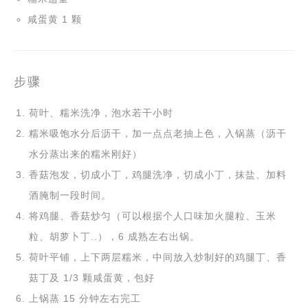
咸蛋黄 1 颗
步骤
荷叶、糯米洗净，泡水若干小时
糯米吸饱水分后沥干，加一点点老抽上色，入锅蒸（沥干
水分蒸出来的糯米刚好）
香菇泡发，切成小丁，鸡腿洗净，切成小丁，抹盐、加料
酒腌制一段时间。
将鸡腿、香菇炒匀（可以根据个人口味加火腿粒、玉米
粒、胡萝卜丁..），6 成熟左右出锅。
荷叶平铺，上下两层糯米，中间放入炒制好的鸡腿丁、香
菇丁及 1/3 颗咸蛋黄，包好
上锅蒸 15 分钟左右完工