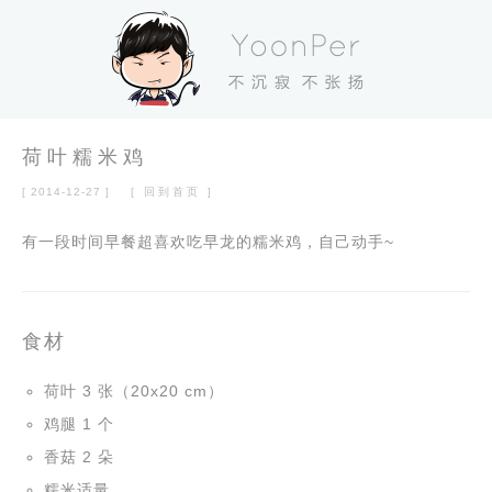
荷叶糯米鸡
[ 2014-12-27 ]
[ 回到首页 ]
有一段时间早餐超喜欢吃早龙的糯米鸡，自己动手~
食材
荷叶 3 张（20x20 cm）
鸡腿 1 个
香菇 2 朵
糯米适量