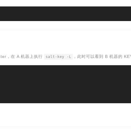
ster，在 A 机器上执行
，此时可以看到 B 机器的 K
salt-key -L