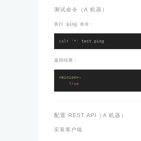
测试命令（A 机器）
执行
命令：
ping
salt
'*'
 test.ping
返回结果：
<minion>:
True
配置 REST API（A 机器）
安装客户端