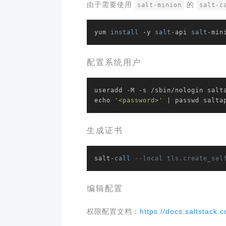
由于需要使用
的
salt-minion
salt-c
yum 
install
 -y 
salt
-api 
salt
-min
配置系统用户
useradd -M -s /sbin/nologin salta
echo 
'<password>'
 | passwd salta
生成证书
salt-
call
--local tls.create_sel
编辑配置
权限配置文档：
https://docs.saltstack.c