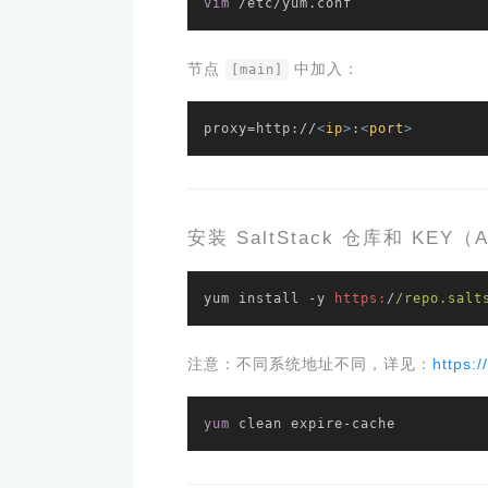
vim
 /etc/yum.conf
节点
中加入：
[main]
proxy=http://
<
ip
>
:
<
port
>
安装 SaltStack 仓库和 KEY（
yum install -y 
https:
/
/repo.salt
注意：不同系统地址不同，详见：
https:/
yum
 clean expire-cache