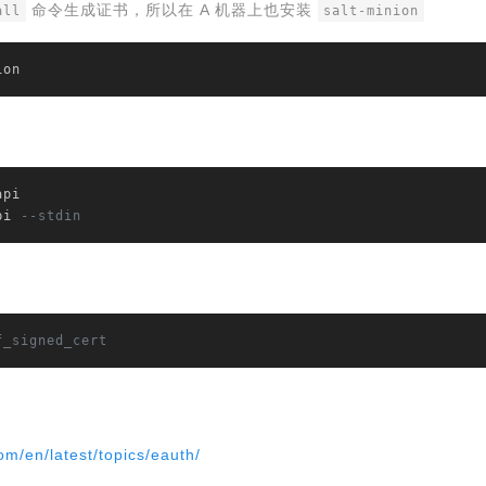
命令生成证书，所以在 A 机器上也安装
all
salt-minion
ion
pi

pi 
--stdin
f_signed_cert
om/en/latest/topics/eauth/