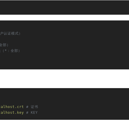
统用户认证模式）
全部）
法（*：全部）
calhost.crt
# 证书
calhost.key
# KEY