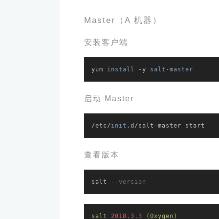
Master（A 机器）
安装客户端
yum 
install
 -y 
salt
-
master
启动 Master
/etc/
init
.d/salt-master start
查看版本
salt 
--version
salt
2018.3
.3
(Oxygen)