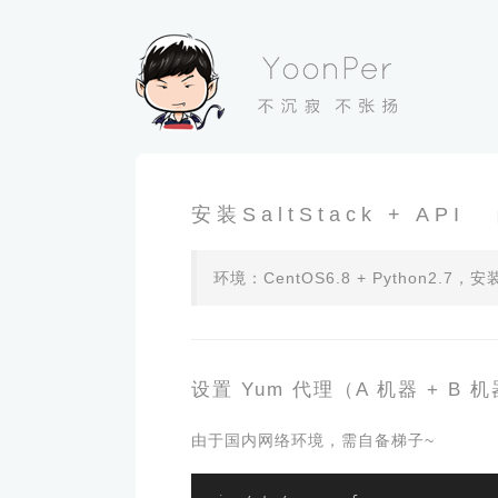
安装SaltStack + API
环境：CentOS6.8 + Python2.7，安装：
设置 Yum 代理（A 机器 + B 
由于国内网络环境，需自备梯子~