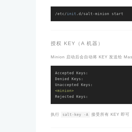
/etc/
init
.d/salt-minion start
授权 KEY（A 机器）
Minion 启动后会自动将 KEY 发送给 Ma
Accepted Keys:
Denied Keys:
Unaccepted Keys:
<minion>
Rejected Keys:
执行
接受所有 KEY 即可
salt-key -A