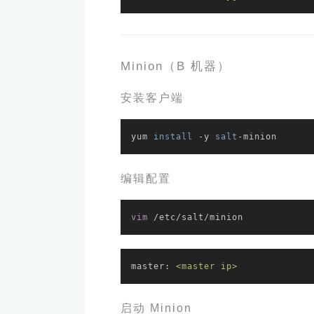
Minion（B 机器）
安装客户端
yum 
install
 -y 
salt
-minion
编辑配置
vim
 /etc/salt/minion
master:
<master
ip>
启动 Minion