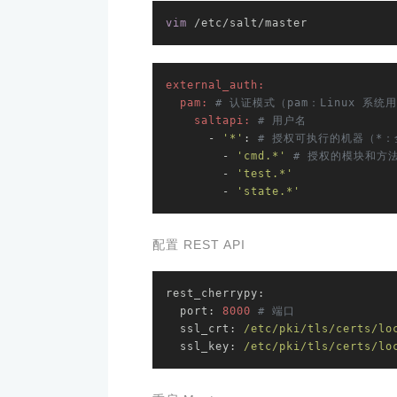
vim
 /etc/salt/master
external_auth:
pam:
# 认证模式（pam：Linux 系
saltapi:
# 用户名
      - 
'*'
: 
# 授权可执行的机器（*：
        - 
'cmd.*'
# 授权的模块和方
        - 
'test.*'
        - 
'state.*'
配置 REST API
rest_cherrypy:
port:
8000
# 端口
ssl_crt:
/etc/pki/tls/certs/lo
ssl_key:
/etc/pki/tls/certs/lo