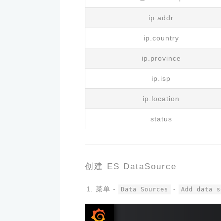
ip.addr
ip.country
ip.province
ip.isp
ip.location
status
创建 ES DataSource
菜单 -
-
Data Sources
Add data s