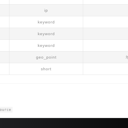
ip
keyword
keyword
keyword
geo_point
short
ource