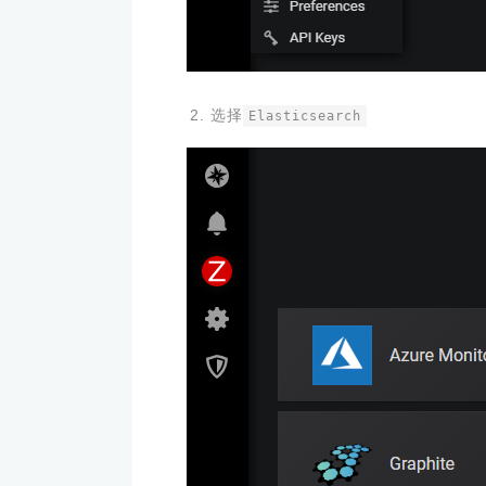
选择
Elasticsearch