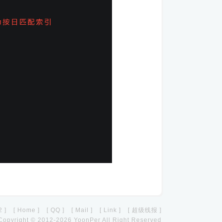
 ]
[ Home ]
[ QQ ]
[ Mail ]
[ Link ]
[ 超级线报 ]
Copyright © 2012-2026 YoonPer All Right Reserved