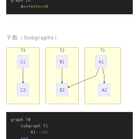
graph
LR
A
=
=text==>B
子图（Subgraphs）
graph TB

    subgraph T1

        A1
-->A2
end