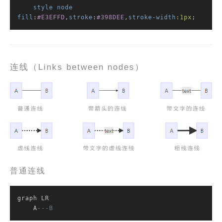
style
node
fill
:
#E3EFFD
,
stroke
:
#398DEE
,
stroke-width
:1px
;
连线（Links between nodes）
普通连线
graph LR

    A
---B